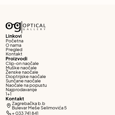
Linkovi
Početna
O nama
Pregled
Kontakt
Proizvodi
Clip-on naočale
Muške naočale
Ženske naočale
Dioptrijske naočale
Sunčane naočale
Naočale na popustu
Najprodavanije
1+1
Kontakt
Zagrebačka b.b
Bulevar Meše Selimovića 5
+ 033 741 841