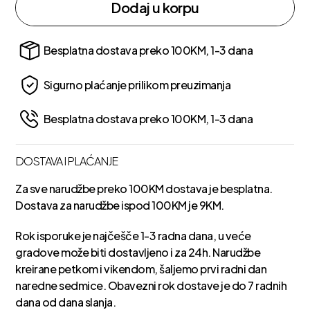
Dodaj u korpu
Besplatna dostava preko 100KM, 1-3 dana
Sigurno plaćanje prilikom preuzimanja
Besplatna dostava preko 100KM, 1-3 dana
DOSTAVA I PLAĆANJE
Za sve narudžbe preko 100KM dostava je besplatna.
Dostava za narudžbe ispod 100KM je 9KM.
Rok isporuke je najčešče 1-3 radna dana, u veće
gradove može biti dostavljeno i za 24h. Narudžbe
kreirane petkom i vikendom, šaljemo prvi radni dan
naredne sedmice. Obavezni rok dostave je do 7 radnih
dana od dana slanja.