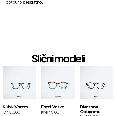
potpuno besplatno.
Slični modeli
1+1
1+1
Kubik Vortex
Estel Verve
Diverona
Optiprime
KM
180,00
KM
140,00