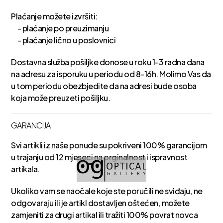
Plaćanje možete izvršiti:
- plaćanje po preuzimanju
- plaćanje lično u poslovnici
Dostavna služba pošiljke donose u roku 1-3 radna dana
na adresu za isporuku u periodu od 8-16h. Molimo Vas da
u tom periodu obezbjedite da na adresi bude osoba
koja može preuzeti pošiljku.
GARANCIJA
Svi artikli iz naše ponude su pokriveni 100% garancijom
u trajanju od 12 mjeseci na orginalnost i ispravnost
artikala.
Ukoliko vam se naočale koje ste poručili ne sviđaju, ne
odgovaraju ili je artikl dostavljen oštećen, možete
zamjeniti za drugi artikal ili tražiti 100% povrat novca