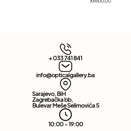
KM
100,00
+ 033 741 841
info@opticalgallery.ba
Sarajevo, BiH
Zagrebačka bb,
Bulevar Meše Selimovića 5
10:00 - 19:00