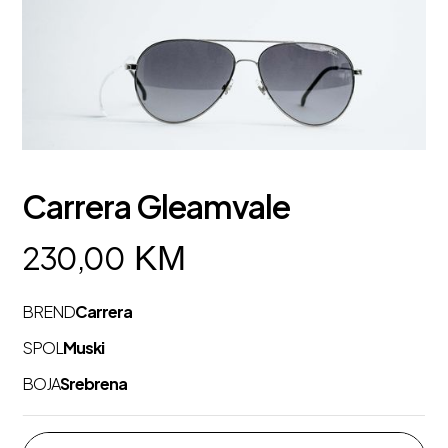
Carrera Gleamvale
KM
230,00
BREND
Carrera
SPOL
Muski
BOJA
Srebrena