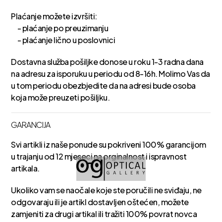
Plaćanje možete izvršiti:
- plaćanje po preuzimanju
- plaćanje lično u poslovnici
Dostavna služba pošiljke donose u roku 1-3 radna dana
na adresu za isporuku u periodu od 8-16h. Molimo Vas da
u tom periodu obezbjedite da na adresi bude osoba
koja može preuzeti pošiljku.
GARANCIJA
Svi artikli iz naše ponude su pokriveni 100% garancijom
u trajanju od 12 mjeseci na orginalnost i ispravnost
artikala.
Ukoliko vam se naočale koje ste poručili ne sviđaju, ne
odgovaraju ili je artikl dostavljen oštećen, možete
zamjeniti za drugi artikal ili tražiti 100% povrat novca