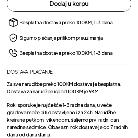
Dodaj u korpu
Besplatna dostava preko 100KM, 1-3 dana
Sigurno plaćanje prilikom preuzimanja
Besplatna dostava preko 100KM, 1-3 dana
DOSTAVA I PLAĆANJE
Za sve narudžbe preko 100KM dostava je besplatna.
Dostava za narudžbe ispod 100KM je 9KM.
Rok isporuke je najčešče 1-3 radna dana, u veće
gradove može biti dostavljeno i za 24h. Narudžbe
kreirane petkom i vikendom, šaljemo prvi radni dan
naredne sedmice. Obavezni rok dostave je do 7 radnih
dana od dana slanja.