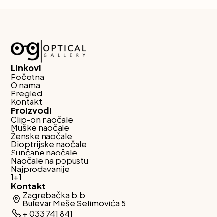
Linkovi
Početna
O nama
Pregled
Kontakt
Proizvodi
Clip-on naočale
Muške naočale
Ženske naočale
Dioptrijske naočale
Sunčane naočale
Naočale na popustu
Najprodavanije
1+1
Kontakt
Zagrebačka b.b
Bulevar Meše Selimovića 5
+ 033 741 841