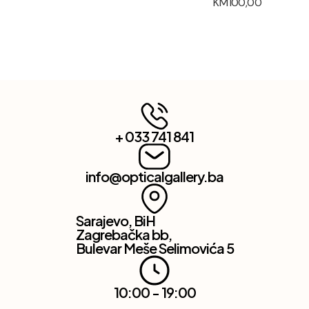
KM
100,00
+ 033 741 841
info@opticalgallery.ba
Sarajevo, BiH
Zagrebačka bb,
Bulevar Meše Selimovića 5
10:00 - 19:00