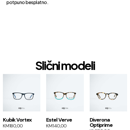
potpuno besplatno.
Slični modeli
1+1
1+1
Kubik Vortex
Estel Verve
Diverona
Optiprime
KM
180,00
KM
140,00