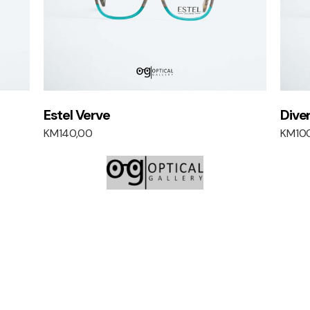
Estel Verve
Dive
KM
140,00
KM
10