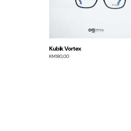
Kubik Vortex
KM
180,00