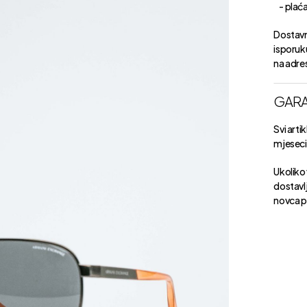
- plaćan
Dostavn
isporuk
na adre
GARA
Svi arti
mjeseci 
Ukoliko 
dostavlj
novca p