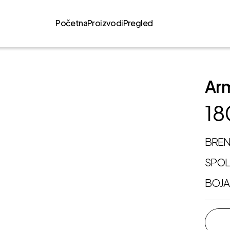
Početna
Proizvodi
Pregled
Ar
18
BRE
SPO
BOJA