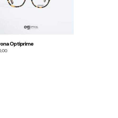
rona Optiprime
0,00