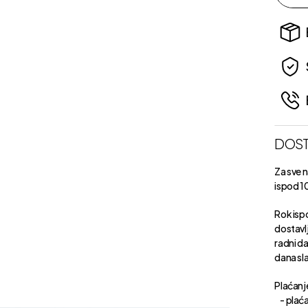
DOST
Za sve 
ispod 1
Rok isp
dostavl
radni d
dana sl
Plaćanje
- plaća