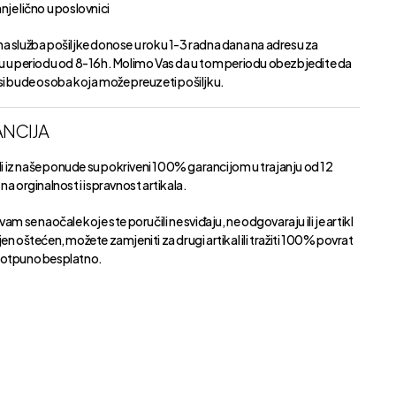
je lično u poslovnici
a služba pošiljke donose u roku 1-3 radna dana na adresu za
u u periodu od 8-16h. Molimo Vas da u tom periodu obezbjedite da
si bude osoba koja može preuzeti pošiljku.
NCIJA
kli iz naše ponude su pokriveni 100% garancijom u trajanju od 12
na orginalnost i ispravnost artikala.
vam se naočale koje ste poručili ne sviđaju, ne odgovaraju ili je artikl
en oštećen, možete zamjeniti za drugi artikal ili tražiti 100% povrat
otpuno besplatno.