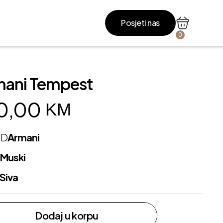
Posjeti nas
0
mani Tempest
0,00
KM
ND
Armani
L
Muski
Siva
Dodaj u korpu