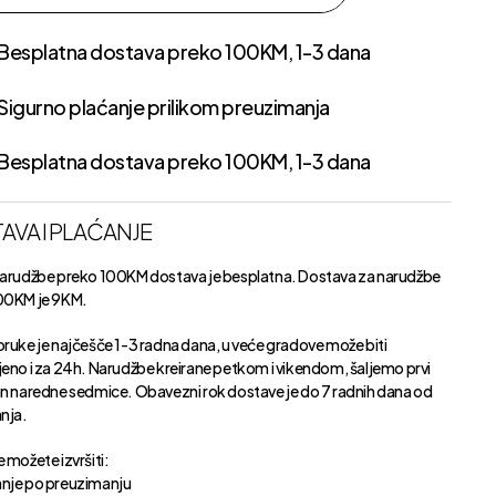
Besplatna dostava preko 100KM, 1-3 dana
Sigurno plaćanje prilikom preuzimanja
Besplatna dostava preko 100KM, 1-3 dana
AVA I PLAĆANJE
narudžbe preko 100KM dostava je besplatna. Dostava za narudžbe
00KM je 9KM.
oruke je najčešče 1-3 radna dana, u veće gradove može biti
jeno i za 24h. Narudžbe kreirane petkom i vikendom, šaljemo prvi
an naredne sedmice. Obavezni rok dostave je do 7 radnih dana od
anja.
 možete izvršiti:
nje po preuzimanju